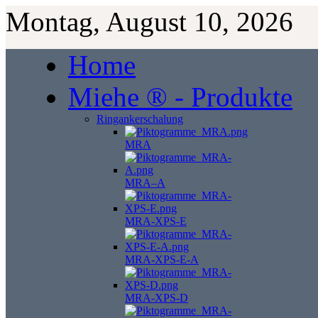
Montag, August 10, 2026
Home
Miehe ® - Produkte
Ringankerschalung
MRA
MRA–A
MRA-XPS-E
MRA-XPS-E-A
MRA-XPS-D