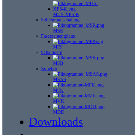
MUS-XPS-K
Sohlenrandschalung
MSR
Faserzementplatte
MFP
Schalboard
MSB
Zubehör
MSAS
MFK
MVK
MDD
Downloads